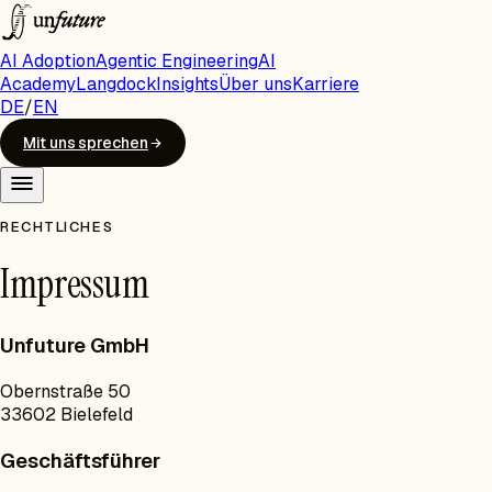
AI Adoption
Agentic Engineering
AI
Academy
Langdock
Insights
Über uns
Karriere
DE
/
EN
Mit uns sprechen
RECHTLICHES
Impressum
Unfuture GmbH
Obernstraße 50
33602 Bielefeld
Geschäftsführer