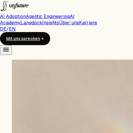
AI Adoption
Agentic Engineering
AI
Academy
Langdock
Insights
Über uns
Karriere
DE
/
EN
Mit uns sprechen