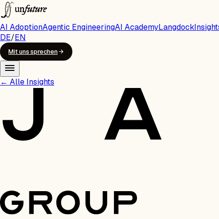
AI Adoption
Agentic Engineering
AI Academy
Langdock
Insight
DE
/
EN
Mit uns sprechen
←
Alle Insights